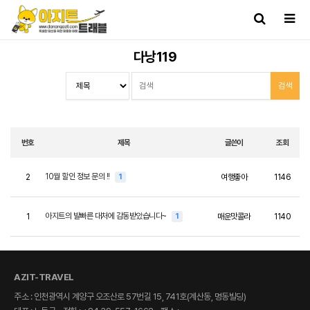
다낭119
번호
제목
글쓴이
조회
10월 할인 정보 문의 !!
2
1
여행좋아
1146
아지트의 발빠른 대처에 감동받았습니다~
1
1
매운맛콜라
1140
AZIT-TRAVEL
주소 : 인천광역시 계양구 오조산로 57번길 15, 741호(계산동, 명동빌딩)