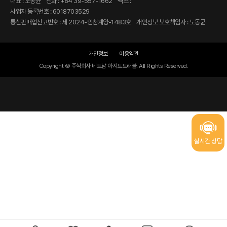
대표 : 노동균
전화 : +84 39-557-1662
팩스 :
사업자 등록번호 : 6018703529
통신판매업신고번호 : 제 2024-인천계양-1483호
개인정보 보호책임자 : 노동균
개인정보
이용약관
Copyright © 주식회사 베트남 아지트트래블. All Rights Reserved.
실시간 상담