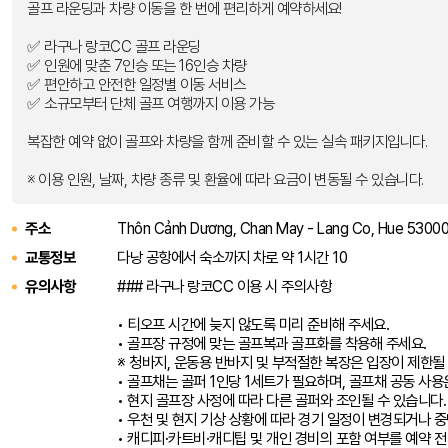
골프 라운딩과 차량 이동을 한 번에 편리하게 예약하세요!
✅ 라구나 랑코CC 골프 라운딩
✅ 인원에 맞춘 7인승 또는 16인승 차량
✅ 편안하고 안전한 일정별 이동 서비스
✅ 소규모부터 단체 골프 여행까지 이용 가능
복잡한 예약 없이 골프와 차량을 함께 준비할 수 있는 실속 패키지입니다.
※ 이용 인원, 날짜, 차량 종류 및 환율에 따라 요금이 변동될 수 있습니다.
주소
Thôn Cảnh Dương, Chan May - Lang Co, Hue 530
교통정보
다낭 공항에서 숙소까지 차로 약 1시간 10
유의사항
### 라구나 랑코CC 이용 시 주의사항
• 티오프 시간에 늦지 않도록 미리 준비해 주세요.
• 골프장 규정에 맞는 골프복과 골프화를 착용해 주세요.
※ 청바지, 운동용 반바지 및 부적절한 복장은 입장이 제한될
• 골프채는 골퍼 1인당 1세트가 필요하며, 골프채 공동 사용
• 현지 골프장 사정에 따라 다른 골퍼와 조인될 수 있습니다.
• 우천 및 현지 기상 상황에 따라 경기 일정이 변경되거나 중
• 캐디피·카트비·캐디팁 및 개인 경비의 포함 여부를 예약 전