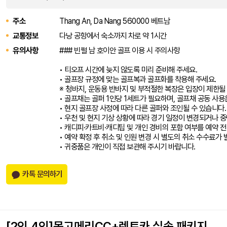
주소
Thang An, Da Nang 560000 베트남
교통정보
다낭 공항에서 숙소까지 차로 약 1시간
유의사항
### 빈펄 남 호이안 골프 이용 시 주의사항
• 티오프 시간에 늦지 않도록 미리 준비해 주세요.
• 골프장 규정에 맞는 골프복과 골프화를 착용해 주세요.
※ 청바지, 운동용 반바지 및 부적절한 복장은 입장이 제한될
• 골프채는 골퍼 1인당 1세트가 필요하며, 골프채 공동 사용
• 현지 골프장 사정에 따라 다른 골퍼와 조인될 수 있습니다.
• 우천 및 현지 기상 상황에 따라 경기 일정이 변경되거나 중
• 캐디피·카트비·캐디팁 및 개인 경비의 포함 여부를 예약 전
• 예약 확정 후 취소 및 인원 변경 시 별도의 취소 수수료가 
• 귀중품은 개인이 직접 보관해 주시기 바랍니다.
카톡 문의하기
[2인,4인]몽고메리CC+렌트카 실속 패키지