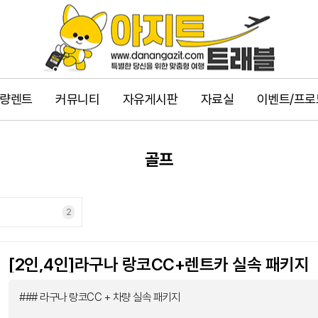
량렌트
커뮤니티
자유게시판
자료실
이벤트/프로
골프
2
[2인,4인]라구나 랑코CC+렌트카 실속 패키지
### 라구나 랑코CC + 차량 실속 패키지