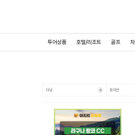
투어상품
호텔/리조트
골프
차
다낭
4
호이안