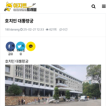
호치민 대통령궁
180danang
25-02-21 12:33
621회
0건
본문
페
트
이스북
위터 공
공유
유
호치민 대통령궁