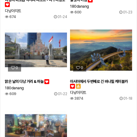
180danang
다낭아지트
600
01-23
674
01-24
0
0
맑은 날의 다낭 거리 & 하늘
아시아에서 두번째로 긴 바나힐 케이블카
180danang
다낭아지트
609
01-22
3874
01-18