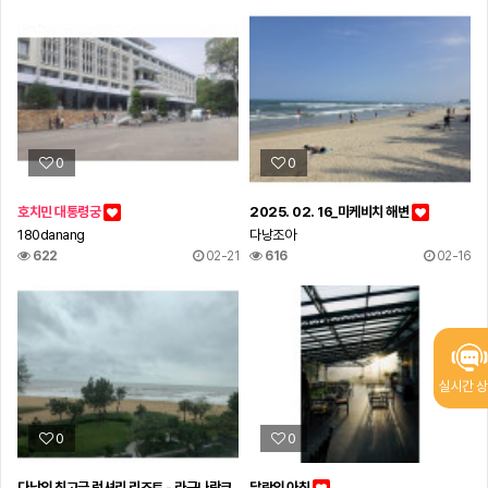
0
0
호치민 대통령궁
2025. 02. 16_미케비치 해변
180danang
다낭조아
622
02-21
616
02-16
실시간 
0
0
다낭의 최고급 럭셔리 리조트 - 라구나랑코
달랏의 아침