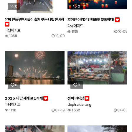
0
0
유명 인플루언서들이 즐겨 찾는 냐벱 한시장
호이안 야경은 언제봐도 황홀하다!
다낭아지트
다낭아지트
895
10-09
1369
10-09
0
0
2025' 다낭 세계 불꽃축제
선짜 야시장
다낭아지트
deptraidanang
1110
07-19
1662
04-03