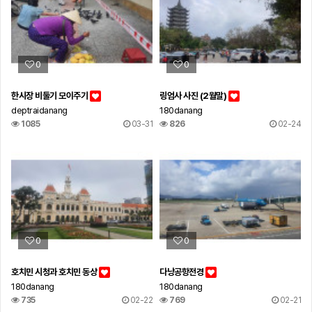
0
0
한시장 비둘기 모이주기
링엄사 사진 (2월말)
deptraidanang
180danang
1085
03-31
826
02-24
0
0
호치민 시청과 호치민 동상
다낭공항전경
180danang
180danang
735
02-22
769
02-21