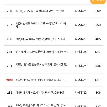
288
푸꾸옥, ‘2027 APEC 정상회의’ 앞두고 주요 행…
다낭아지트
1392
베트남 호이안, ‘아시아서 가장 아름다운 역사 여행
287
다낭아지트
1250
지’…
286
그랩, 베트남 후에시 ‘시클로’(삼륜차) 서비스 출시
다낭아지트
1485
285
‘상식 매직’ U-23서도 통했다…베트남, AFF챔피언…
다낭아지트
1318
베트남, 달러/동 환율 또 사상 최고치…공식시장 2만
284
다낭아지트
1335
6…
열람중
호치민서 ‘2025년 한-베 우호 문화의 날’ 개최…2…
다낭아지트
1313
282
이재명 대통령, 베트남에 특사단 파견…28~30일
다낭아지트
1306
베트남 호이안, ‘세계 최고의 도시’ 6위 꼽혀…美트
281
다낭아지트
1527