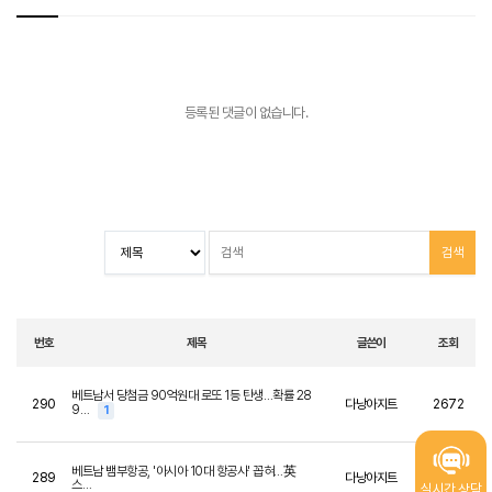
등록된 댓글이 없습니다.
번호
제목
글쓴이
조회
베트남서 당첨금 90억원대 로또 1등 탄생…확률 28
290
다낭아지트
2672
9…
1
베트남 뱀부항공, '아시아 10대 항공사' 꼽혀…英
289
다낭아지트
1234
스…
실시간 상담