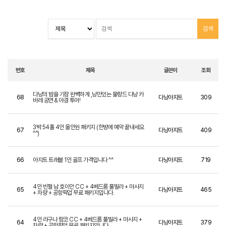
번호
제목
글쓴이
조회
다낭의 밤을 가장 완벽하게 ,낭만있는 물랑드 다낭 카
68
다낭아지트
309
바레 공연 & 야경 투어!
3박 54홀 4인 올인원 패키지 (한방에 예약 끝내세요
67
다낭아지트
409
^^)
66
아지트 트래블 1인 골프 가격입니다 ^^
다낭아지트
719
4인 빈펄 남 호이안 CC + 4베드룸 풀빌라 + 마사지
65
다낭아지트
465
+ 차량 + 공항픽업 무료 패키지입니다.
4인 라구나 랑코 CC + 4베드룸 풀빌라 + 마사지 +
64
다낭아지트
379
차량 + 공항픽업 무료 패키지입니다.