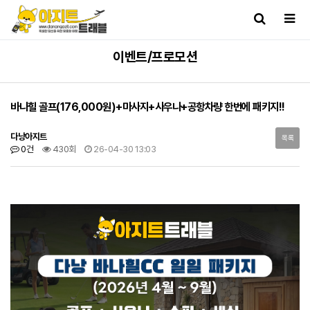
이벤트/프로모션
바나힐 골프(176,000원)+마사지+사우나+공항차량 한번에 패키지!!
다낭아지트
목록
0건
430회
26-04-30 13:03