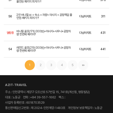
올인원 패키지 최저가 !!
2인 바나힐 cc + 숙소 + 차량+ 마사지 + 공항픽업 올
56
다낭아지트
311
인원 패키지 최저가 !!
바나힐 골프(176,000원)+마사지+사우나+공항차
열람중
다낭아지트
431
량 한번에 패키지!!
레전드 골프(219,000원)+마사지+사우나+공항차
54
다낭아지트
441
량 한번에 패키지!!
1
2
3
4
5
AZIT-TRAVEL
주소 : 인천광역시 계양구 오조산로 57번길 15, 741호(계산동, 명동빌딩)
대표 : 노동균
전화 : +84 39-557-1662
팩스 :
사업자 등록번호 : 6018703529
통신판매업신고번호 : 제 2024-인천계양-1483호
개인정보 보호책임자 : 노동균