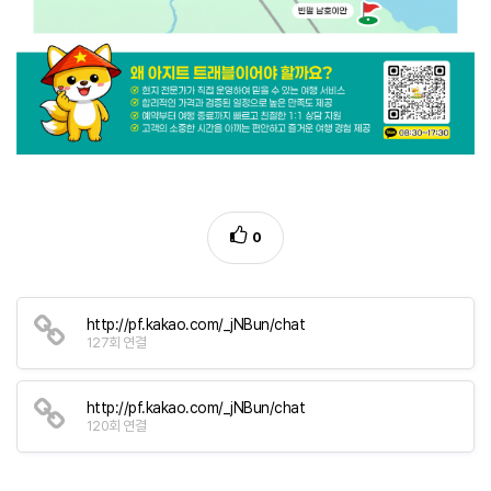
0
http://pf.kakao.com/_jNBun/chat
127회 연결
http://pf.kakao.com/_jNBun/chat
120회 연결