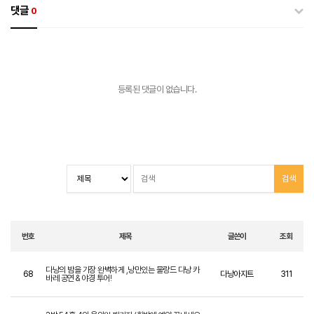
댓글
0
등록된 댓글이 없습니다.
번호
제목
글쓴이
조회
다낭의 밤을 가장 완벽하게 ,낭만있는 물랑드 다낭 카
68
다낭아지트
311
바레 공연 & 야경 투어!