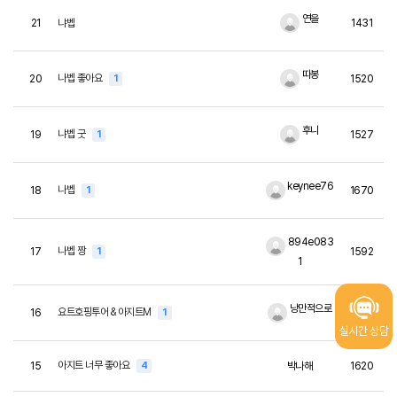
연을
21
냐벱
1431
따봉
나벱 좋아요
20
1
1520
후니
냐벱 굿
19
1
1527
keynee76
나벱
18
1
1670
894e083
나벱 짱
17
1
1592
1
낭만적으로
요트호핑투어 & 아지트M
16
1
1697
실시간 상담
아지트 너무 좋아요
15
4
박나해
1620