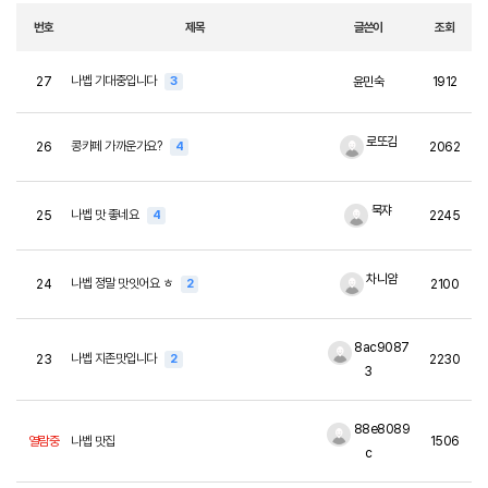
번호
제목
글쓴이
조회
나벱 기대중입니다
27
3
윤민숙
1912
로또김
콩카페 가까운가요?
26
4
2062
묵쟈
나벱 맛 좋네요
25
4
2245
차니얌
나벱 정말 맛잇어요 ㅎ
24
2
2100
8ac9087
나벱 지존맛입니다
23
2
2230
3
88e8089
열람중
나벱 맛집
1506
c