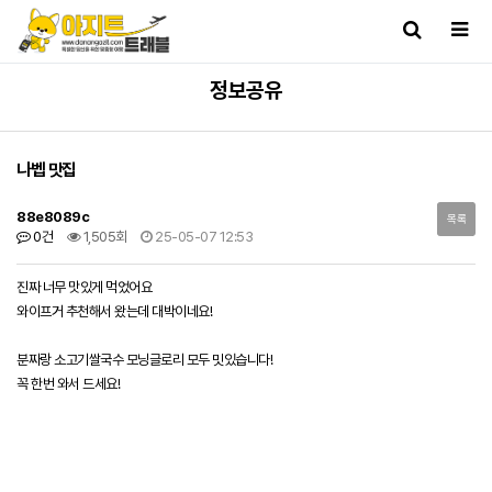
정보공유
나벱 맛집
88e8089c
목록
0건
1,505회
25-05-07 12:53
진짜 너무 맛있게 먹었어요
와이프거 추천해서 왔는데 대박이네요!
분짜랑 소고기쌀국수 모닝글로리 모두 밋있습니다!
꼭 한번 와서 드세요!