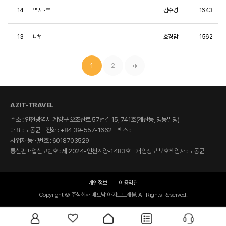
14
역시~^^
김수경
1643
13
냐벱
호경맘
1562
1
2
AZIT-TRAVEL
주소 : 인천광역시 계양구 오조산로 57번길 15, 741호(계산동, 명동빌딩)
대표 : 노동균
전화 : +84 39-557-1662
팩스 :
사업자 등록번호 : 6018703529
통신판매업신고번호 : 제 2024-인천계양-1483호
개인정보 보호책임자 : 노동균
개인정보
이용약관
Copyright © 주식회사 베트남 아지트트래블. All Rights Reserved.